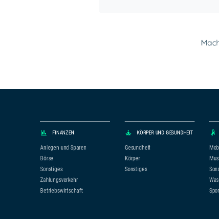
Mach 
FINANZEN
KÖRPER UND GESUNDHEIT
Anlegen und Sparen
Gesundheit
Mobi
Börse
Körper
Mus
Sonstiges
Sonstiges
Sons
Zahlungsverkehr
Was
Betriebswirtschaft
Spor