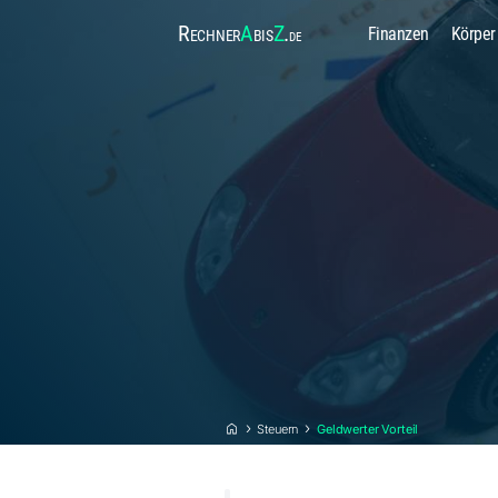
Rechner
A
bis
Z
.
Finanzen
Körper
de
Steuern
Geldwerter Vorteil