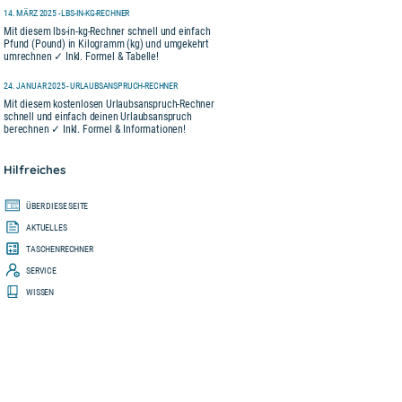
14. MÄRZ 2025 - LBS-IN-KG-RECHNER
Mit diesem lbs-in-kg-Rechner schnell und einfach
Pfund (Pound) in Kilogramm (kg) und umgekehrt
umrechnen ✓ Inkl. Formel & Tabelle!
24. JANUAR 2025 - URLAUBSANSPRUCH-RECHNER
Mit diesem kostenlosen Urlaubsanspruch-Rechner
schnell und einfach deinen Urlaubsanspruch
berechnen ✓ Inkl. Formel & Informationen!
Hilfreiches
ÜBER DIESE SEITE
AKTUELLES
TASCHENRECHNER
SERVICE
WISSEN