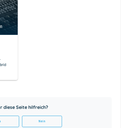
en
r
brid
 diese Seite hilfreich?
a
Nein