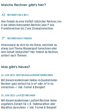
Welche Rechner gibt's hier?
RECHNER VON A BIS Z
Hier findest du eine Vielfalt nützlicher Rechner, von
A wie Aktien-Kennzahlen-Rechner, über P wie
Promillerechner bis Z wie Zinseszinsrechner.
RECHNER NACH THEMEN
Interessierst du dich für die Börse, möchtest du
etwas zum Thema Wassersport berechnen oder
dein Gehalt überprüfen? Hier findest du Rechner,
sortiert nach Themen.
Was gibt's Neues?
24. JUNI 2025 - HEKTAR-IN-QUADRATMETER-RECHNER
Mit diesem kostenlosen Hektar-in-Quadratmeter-
Rechner ganz einfach ha in m² oder m² in ha
umrechnen ✓ Inkl. Formel & Beispiel!
23. JUNI 2025 - LAUFZEIT-RECHNER
Mit diesem kostenlosen Laufzeit-Rechner deine
ungefähre Zielzeit für z. B. Halbmarathon oder
Marathon berechnen ✓ Inkl. Formel & Beispiel!