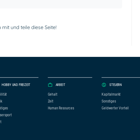
mit und teile diese Seite!
HOBBY UND FREIZEIT
ARBEIT
STEUERN
lität
Gehalt
Kapitalmarkt
ik
Zeit
Sonstiges
tiges
Human Resources
Geldwerter Vorteil
sersport
t