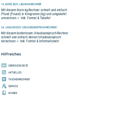
14. MÄRZ 2025 - LBS-IN-KG-RECHNER
Mit diesem lbs-in-kg-Rechner schnell und einfach
Pfund (Pound) in Kilogramm (kg) und umgekehrt
umrechnen ✓ Inkl. Formel & Tabelle!
24. JANUAR 2025 - URLAUBSANSPRUCH-RECHNER
Mit diesem kostenlosen Urlaubsanspruch-Rechner
schnell und einfach deinen Urlaubsanspruch
berechnen ✓ Inkl. Formel & Informationen!
Hilfreiches
ÜBER DIESE SEITE
AKTUELLES
TASCHENRECHNER
SERVICE
WISSEN