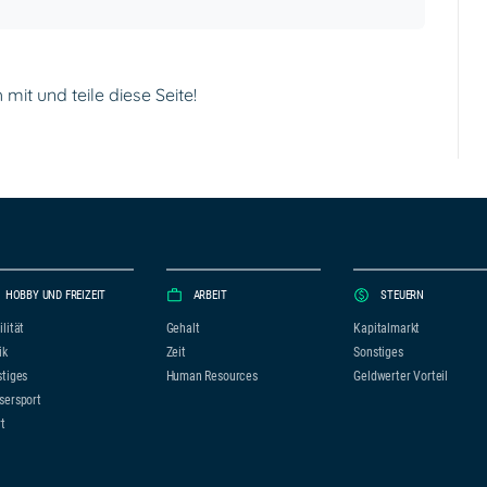
mit und teile diese Seite!
HOBBY UND FREIZEIT
ARBEIT
STEUERN
lität
Gehalt
Kapitalmarkt
ik
Zeit
Sonstiges
tiges
Human Resources
Geldwerter Vorteil
sersport
t