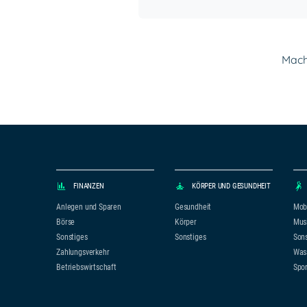
Mach 
FINANZEN
KÖRPER UND GESUNDHEIT
Anlegen und Sparen
Gesundheit
Mobi
Börse
Körper
Mus
Sonstiges
Sonstiges
Sons
Zahlungsverkehr
Was
Betriebswirtschaft
Spor