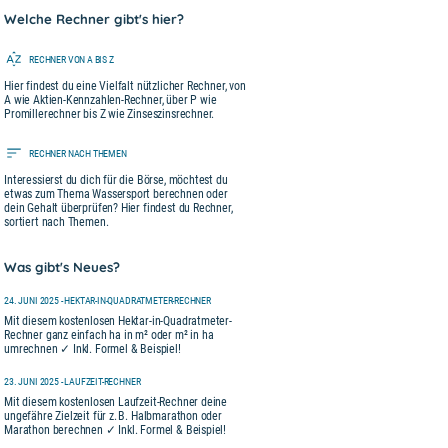
Welche Rechner gibt's hier?
RECHNER VON A BIS Z
Hier findest du eine Vielfalt nützlicher Rechner, von
A wie Aktien-Kennzahlen-Rechner, über P wie
Promillerechner bis Z wie Zinseszinsrechner.
RECHNER NACH THEMEN
Interessierst du dich für die Börse, möchtest du
etwas zum Thema Wassersport berechnen oder
dein Gehalt überprüfen? Hier findest du Rechner,
sortiert nach Themen.
Was gibt's Neues?
24. JUNI 2025 - HEKTAR-IN-QUADRATMETER-RECHNER
Mit diesem kostenlosen Hektar-in-Quadratmeter-
Rechner ganz einfach ha in m² oder m² in ha
umrechnen ✓ Inkl. Formel & Beispiel!
23. JUNI 2025 - LAUFZEIT-RECHNER
Mit diesem kostenlosen Laufzeit-Rechner deine
ungefähre Zielzeit für z. B. Halbmarathon oder
Marathon berechnen ✓ Inkl. Formel & Beispiel!