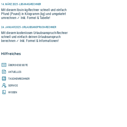
14. MÄRZ 2025 - LBS-IN-KG-RECHNER
Mit diesem lbs-in-kg-Rechner schnell und einfach
Pfund (Pound) in Kilogramm (kg) und umgekehrt
umrechnen ✓ Inkl. Formel & Tabelle!
24. JANUAR 2025 - URLAUBSANSPRUCH-RECHNER
Mit diesem kostenlosen Urlaubsanspruch-Rechner
schnell und einfach deinen Urlaubsanspruch
berechnen ✓ Inkl. Formel & Informationen!
Hilfreiches
ÜBER DIESE SEITE
AKTUELLES
TASCHENRECHNER
SERVICE
WISSEN