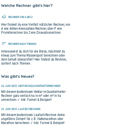
Welche Rechner gibt's hier?
RECHNER VON A BIS Z
Hier findest du eine Vielfalt nützlicher Rechner, von
A wie Aktien-Kennzahlen-Rechner, über P wie
Promillerechner bis Z wie Zinseszinsrechner.
RECHNER NACH THEMEN
Interessierst du dich für die Börse, möchtest du
etwas zum Thema Wassersport berechnen oder
dein Gehalt überprüfen? Hier findest du Rechner,
sortiert nach Themen.
Was gibt's Neues?
24. JUNI 2025 - HEKTAR-IN-QUADRATMETER-RECHNER
Mit diesem kostenlosen Hektar-in-Quadratmeter-
Rechner ganz einfach ha in m² oder m² in ha
umrechnen ✓ Inkl. Formel & Beispiel!
23. JUNI 2025 - LAUFZEIT-RECHNER
Mit diesem kostenlosen Laufzeit-Rechner deine
ungefähre Zielzeit für z. B. Halbmarathon oder
Marathon berechnen ✓ Inkl. Formel & Beispiel!