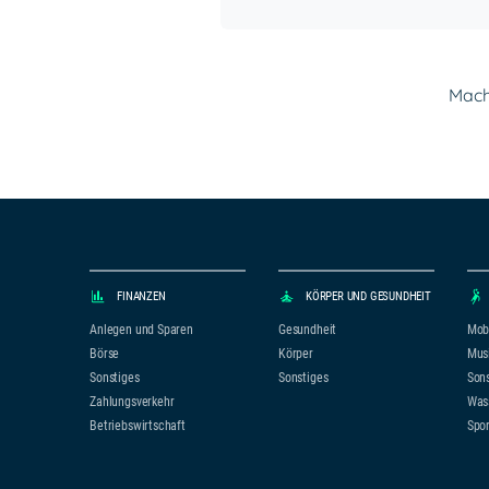
Mach 
FINANZEN
KÖRPER UND GESUNDHEIT
Anlegen und Sparen
Gesundheit
Mobi
Börse
Körper
Mus
Sonstiges
Sonstiges
Sons
Zahlungsverkehr
Was
Betriebswirtschaft
Spor