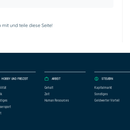
mit und teile diese Seite!
HOBBY UND FREIZEIT
ARBEIT
STEUERN
lität
Gehalt
Kapitalmarkt
ik
Zeit
Sonstiges
tiges
Human Resources
Geldwerter Vorteil
sersport
t