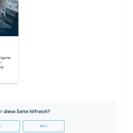
eigene
r-
kl.
 diese Seite hilfreich?
a
Nein