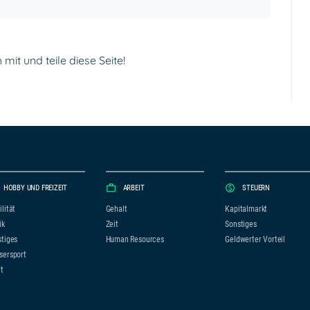
mit und teile diese Seite!
HOBBY UND FREIZEIT
ARBEIT
STEUERN
lität
Gehalt
Kapitalmarkt
ik
Zeit
Sonstiges
tiges
Human Resources
Geldwerter Vorteil
sersport
t