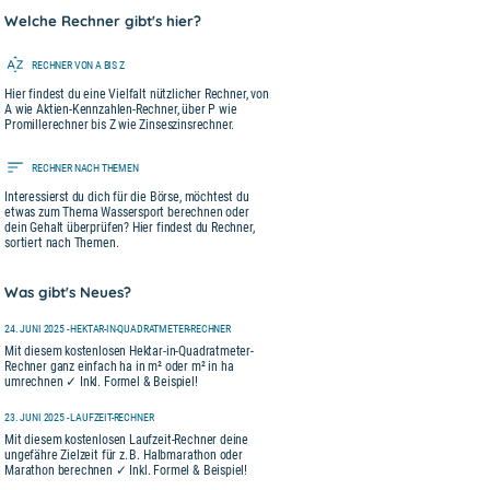
Welche Rechner gibt's hier?
RECHNER VON A BIS Z
Hier findest du eine Vielfalt nützlicher Rechner, von
A wie Aktien-Kennzahlen-Rechner, über P wie
Promillerechner bis Z wie Zinseszinsrechner.
RECHNER NACH THEMEN
Interessierst du dich für die Börse, möchtest du
etwas zum Thema Wassersport berechnen oder
dein Gehalt überprüfen? Hier findest du Rechner,
sortiert nach Themen.
Was gibt's Neues?
24. JUNI 2025 - HEKTAR-IN-QUADRATMETER-RECHNER
Mit diesem kostenlosen Hektar-in-Quadratmeter-
Rechner ganz einfach ha in m² oder m² in ha
umrechnen ✓ Inkl. Formel & Beispiel!
23. JUNI 2025 - LAUFZEIT-RECHNER
Mit diesem kostenlosen Laufzeit-Rechner deine
ungefähre Zielzeit für z. B. Halbmarathon oder
Marathon berechnen ✓ Inkl. Formel & Beispiel!