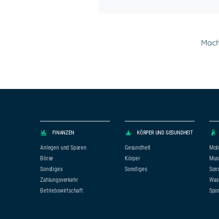
Mach 
FINANZEN
KÖRPER UND GESUNDHEIT
Anlegen und Sparen
Gesundheit
Mobi
Börse
Körper
Mus
Sonstiges
Sonstiges
Sons
Zahlungsverkehr
Was
Betriebswirtschaft
Spor