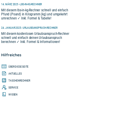
14. MÄRZ 2025 - LBS-IN-KG-RECHNER
Mit diesem lbs-in-kg-Rechner schnell und einfach
Pfund (Pound) in Kilogramm (kg) und umgekehrt
umrechnen ✓ Inkl. Formel & Tabelle!
24. JANUAR 2025 - URLAUBSANSPRUCH-RECHNER
Mit diesem kostenlosen Urlaubsanspruch-Rechner
schnell und einfach deinen Urlaubsanspruch
berechnen ✓ Inkl. Formel & Informationen!
Hilfreiches
ÜBER DIESE SEITE
AKTUELLES
TASCHENRECHNER
SERVICE
WISSEN