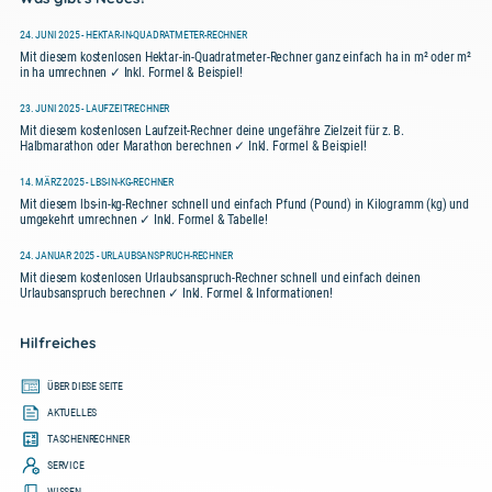
24. JUNI 2025 - HEKTAR-IN-QUADRATMETER-RECHNER
Mit diesem kostenlosen Hektar-in-Quadratmeter-Rechner ganz einfach ha in m² oder m²
in ha umrechnen ✓ Inkl. Formel & Beispiel!
23. JUNI 2025 - LAUFZEIT-RECHNER
Mit diesem kostenlosen Laufzeit-Rechner deine ungefähre Zielzeit für z. B.
Halbmarathon oder Marathon berechnen ✓ Inkl. Formel & Beispiel!
14. MÄRZ 2025 - LBS-IN-KG-RECHNER
Mit diesem lbs-in-kg-Rechner schnell und einfach Pfund (Pound) in Kilogramm (kg) und
umgekehrt umrechnen ✓ Inkl. Formel & Tabelle!
24. JANUAR 2025 - URLAUBSANSPRUCH-RECHNER
Mit diesem kostenlosen Urlaubsanspruch-Rechner schnell und einfach deinen
Urlaubsanspruch berechnen ✓ Inkl. Formel & Informationen!
Hilfreiches
ÜBER DIESE SEITE
AKTUELLES
TASCHENRECHNER
SERVICE
WISSEN