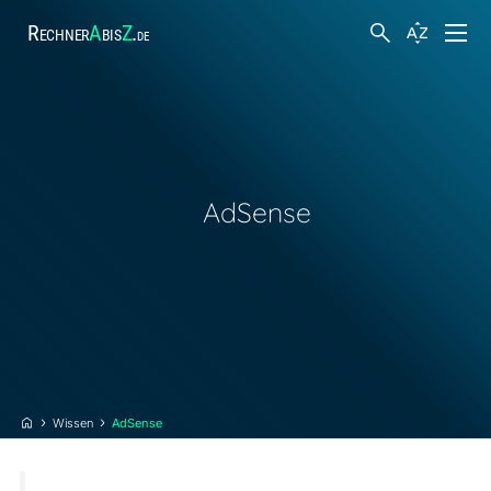
Rechner
A
bis
Z
.
de
Finanzen
Suche
Körper und Gesundheit
AdSense
Hobby und Freizeit
Arbeit
Steuern
Wissen
AdSense
Sonstiges