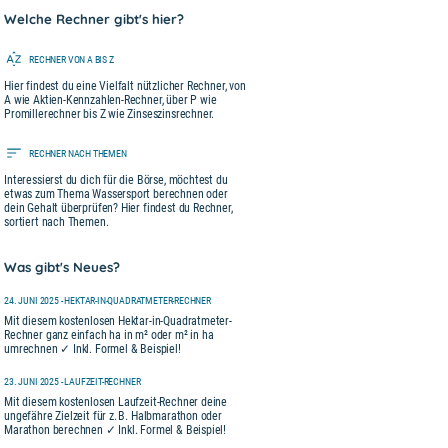
Welche Rechner gibt's hier?
RECHNER VON A BIS Z
Hier findest du eine Vielfalt nützlicher Rechner, von
A wie Aktien-Kennzahlen-Rechner, über P wie
Promillerechner bis Z wie Zinseszinsrechner.
RECHNER NACH THEMEN
Interessierst du dich für die Börse, möchtest du
etwas zum Thema Wassersport berechnen oder
dein Gehalt überprüfen? Hier findest du Rechner,
sortiert nach Themen.
Was gibt's Neues?
24. JUNI 2025 - HEKTAR-IN-QUADRATMETER-RECHNER
Mit diesem kostenlosen Hektar-in-Quadratmeter-
Rechner ganz einfach ha in m² oder m² in ha
umrechnen ✓ Inkl. Formel & Beispiel!
23. JUNI 2025 - LAUFZEIT-RECHNER
Mit diesem kostenlosen Laufzeit-Rechner deine
ungefähre Zielzeit für z. B. Halbmarathon oder
Marathon berechnen ✓ Inkl. Formel & Beispiel!