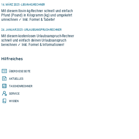
14. MÄRZ 2025 - LBS-IN-KG-RECHNER
Mit diesem lbs-in-kg-Rechner schnell und einfach
Pfund (Pound) in Kilogramm (kg) und umgekehrt
umrechnen ✓ Inkl. Formel & Tabelle!
24. JANUAR 2025 - URLAUBSANSPRUCH-RECHNER
Mit diesem kostenlosen Urlaubsanspruch-Rechner
schnell und einfach deinen Urlaubsanspruch
berechnen ✓ Inkl. Formel & Informationen!
Hilfreiches
ÜBER DIESE SEITE
AKTUELLES
TASCHENRECHNER
SERVICE
WISSEN