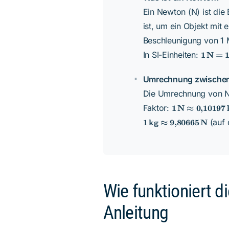
Ein Newton (N) ist die E
ist, um ein Objekt mit
Beschleunigung von 1 
1 \, \t
In SI-Einheiten:
1
N
=
1 \,
\frac{
Umrechnung zwischen 
\cdot
\text{
Die Umrechnung von Ne
{\text
1 \,
Faktor:
1
N
≈
0
,
10197
\text{N}
(auf 
1
kg
≈
9
,
80665
N
\approx
0{,}10197
\,
\text{kg}
Wie funktioniert d
Anleitung