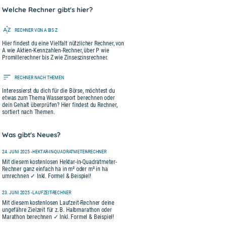
Welche Rechner gibt's hier?
RECHNER VON A BIS Z
Hier findest du eine Vielfalt nützlicher Rechner, von
A wie Aktien-Kennzahlen-Rechner, über P wie
Promillerechner bis Z wie Zinseszinsrechner.
RECHNER NACH THEMEN
Interessierst du dich für die Börse, möchtest du
etwas zum Thema Wassersport berechnen oder
dein Gehalt überprüfen? Hier findest du Rechner,
sortiert nach Themen.
Was gibt's Neues?
24. JUNI 2025 - HEKTAR-IN-QUADRATMETER-RECHNER
Mit diesem kostenlosen Hektar-in-Quadratmeter-
Rechner ganz einfach ha in m² oder m² in ha
umrechnen ✓ Inkl. Formel & Beispiel!
23. JUNI 2025 - LAUFZEIT-RECHNER
Mit diesem kostenlosen Laufzeit-Rechner deine
ungefähre Zielzeit für z. B. Halbmarathon oder
Marathon berechnen ✓ Inkl. Formel & Beispiel!