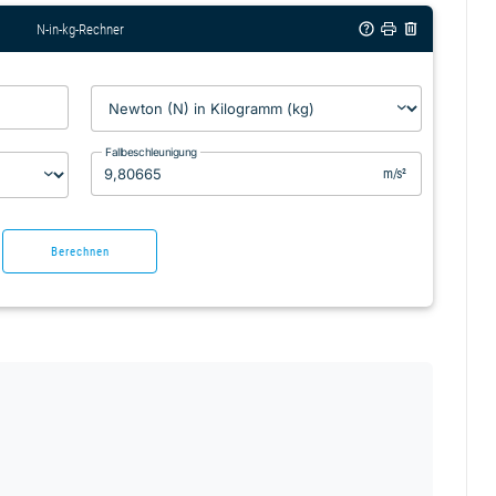
N-in-kg-Rechner
Fallbeschleunigung
m/s²
Berechnen
e