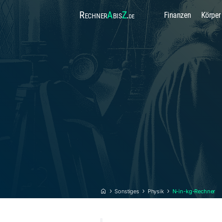
Rechner
A
bis
Z
.
Finanzen
Körper
de
Sonstiges
Physik
N-in-kg-Rechner