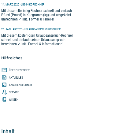
14. MÄRZ 2025 - LBS-IN-KG-RECHNER
Mit diesem lbs-in-kg-Rechner schnell und einfach
Pfund (Pound) in Kilogramm (kg) und umgekehrt
umrechnen ✓ Inkl. Formel & Tabelle!
24. JANUAR 2025 - URLAUBSANSPRUCH-RECHNER
Mit diesem kostenlosen Urlaubsanspruch-Rechner
schnell und einfach deinen Urlaubsanspruch
berechnen ✓ Inkl. Formel & Informationen!
Hilfreiches
ÜBER DIESE SEITE
AKTUELLES
TASCHENRECHNER
SERVICE
WISSEN
Inhalt