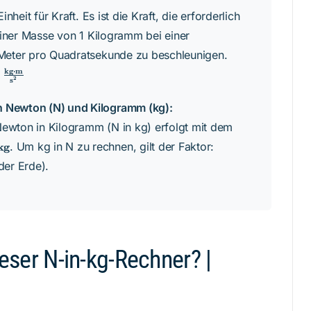
inheit für Kraft. Es ist die Kraft, die erforderlich
 einer Masse von 1 Kilogramm bei einer
Meter pro Quadratsekunde zu beschleunigen.
ext{N} =
kg
⋅
m
1
2
s
\text{kg}
Newton (N) und Kilogramm (kg):
m}}
wton in Kilogramm (N in kg) erfolgt mit dem
{s}^2}
1 \,
. Um kg in N zu rechnen, gilt der Faktor:
kg
\text{kg}
der Erde).
\approx
9{,}80665
\,
\text{N}
ieser N-in-kg-Rechner? |