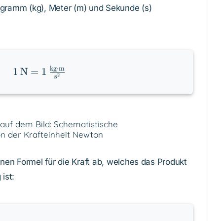
ogramm (kg), Meter (m) und Sekunde (s)
1 \, \text{N} =
kg
⋅
m
1
N
=
1
2
s
1 \,
\frac{\text{kg}
\cdot
\text{m}}
{\text{s}^2}
einen Formel für die Kraft ab, welches das Produkt
ist: