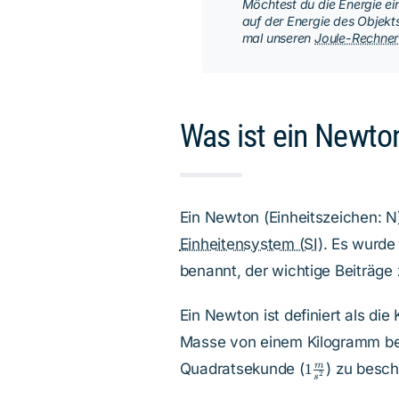
Möchtest du die Energie ei
auf der Energie des Objek
mal unseren
Joule-Rechner
Was ist ein Newton
Ein Newton (Einheitszeichen: N) 
Einheitensystem (SI)
. Es wurde
benannt, der wichtige Beiträge 
Ein Newton ist definiert als die 
Masse von einem Kilogramm bei
1\frac{m}
Quadratsekunde (
) zu besch
m
1
2
s
{s^2}