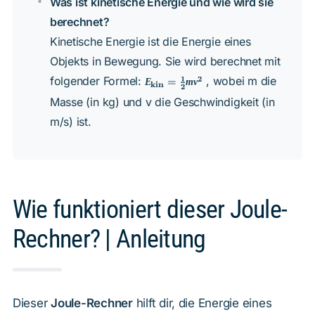
Was ist kinetische Energie und wie wird sie
\text{s} = 1 \,
\frac{\text{kg}
berechnet?
\cdot
\text{m}^2}
Kinetische Energie ist die Energie eines
{\text{s}^2}
Objekts in Bewegung. Sie wird berechnet mit
E_{\text{kin}}
1
folgender Formel:
, wobei m die
2
E
=
m
v
kin
2
= \frac{1}
{2}mv^2
Masse (in kg) und v die Geschwindigkeit (in
m/s) ist.
Wie funktioniert dieser Joule-
Rechner? | Anleitung
Dieser
Joule-Rechner
hilft dir, die Energie eines