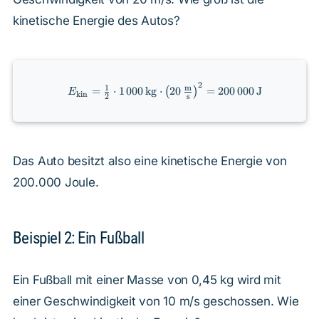
kinetische Energie des Autos?
2
E_{\text{kin}} =
1
m
=
⋅
1
000
kg
⋅
20
=
200
000
J
(
)
E
kin
2
s
\frac{1}{2} \cdot
1\,000 \, \text{kg}
\cdot \left(20 \,
\frac{\text{m}}
{\text{s}}\right)^2
Das Auto besitzt also eine kinetische Energie von
= 200\,000 \,
200.000 Joule.
\text{J}
Beispiel 2: Ein Fußball
Ein Fußball mit einer Masse von 0,45 kg wird mit
einer Geschwindigkeit von 10 m/s geschossen. Wie