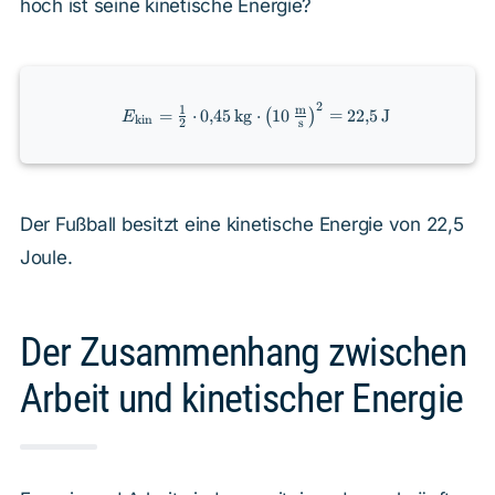
hoch ist seine kinetische Energie?
2
E_{\text{kin}} =
1
m
=
⋅
0
,
45
kg
⋅
10
=
22
,
5
J
(
)
E
kin
2
s
\frac{1}{2} \cdot
0{,}45 \, \text{kg}
\cdot \left(10 \,
\frac{\text{m}}
{\text{s}}\right)^2
Der Fußball besitzt eine kinetische Energie von 22,5
= 22{,}5 \,
Joule.
\text{J}
Der Zusammenhang zwischen
Arbeit und kinetischer Energie