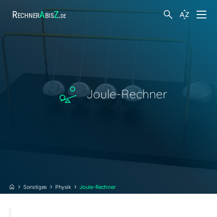
Rechner
A
bis
Z
.
de
Finanzen
Körper und Gesundheit
Joule-Rechner
Hobby und Freizeit
Suche
Arbeit
Steuern
Sonstiges
Physik
Joule-Rechner
Sonstiges