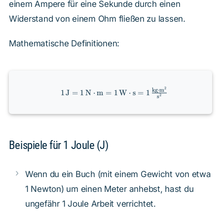
einem Ampere für eine Sekunde durch einen
Widerstand von einem Ohm fließen zu lassen.
Mathematische Definitionen:
1 \, \text{J} =
2
kg
⋅
m
1
J
=
1
N
⋅
m
=
1
W
⋅
s
=
1
2
s
1 \, \text{N}
\cdot \text{m}
= 1 \,
\text{W} \cdot
\text{s} = 1 \,
Beispiele für 1 Joule (J)
\frac{\text{kg}
\cdot
\text{m}^2}
Wenn du ein Buch (mit einem Gewicht von etwa
{\text{s}^2}
1 Newton) um einen Meter anhebst, hast du
ungefähr 1 Joule Arbeit verrichtet.