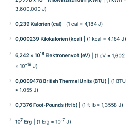
3.600.000 J)
0,239 Kalorien (cal)
| (1 cal = 4,184 J)
0,000239 Kilokalorien (kcal)
| (1 kcal = 4.184 J)
18
6,242 × 10
Elektronenvolt (eV)
| (1 eV = 1,602
-19
× 10
J)
0,0009478 British Thermal Units (BTU)
| (1 BTU
≈ 1.055 J)
0,7376 Foot-Pounds (ft⋅lb)
| (1 ft⋅lb ≈ 1,3558 J)
7
-7
10
Erg
| (1 Erg = 10
J)