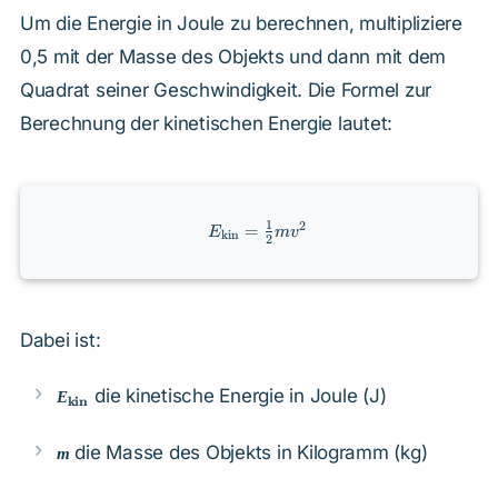
Um die Energie in Joule zu berechnen, multipliziere
0,5 mit der Masse des Objekts und dann mit dem
Quadrat seiner Geschwindigkeit. Die Formel zur
Berechnung der kinetischen Energie lautet:
E_{\text{kin}}
1
2
=
E
m
v
kin
2
= \frac{1}{2}
m v^2
Dabei ist:
E_{\text{kin}}
die kinetische Energie in Joule (J)
E
kin
m
die Masse des Objekts in Kilogramm (kg)
m