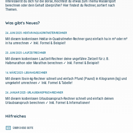
Interessierst du dich für die Börse, möchtest du etwas zum Thema Wassersport
berechnen oder dein Gehalt überprüfen? Hier findest du Rechner, sortiert nach
Themen.
Was gibt's Neues?
24. JUNI 2025 - HEKTAR-IN-QUADRATMETER-RECHNER
Mit diesem kostenlosen Hektar-in-Quadratmeter-Rechner ganz einfach ha in m² oder m²
in ha umrechnen ✓ Inkl. Formel & Beispiel!
23. JUNI 2025 - LAUFZEIT-RECHNER
Mit diesem kostenlosen Laufzeit-Rechner deine ungefähre Zielzeit für z. B.
Halbmarathon oder Marathon berechnen ✓ Inkl. Formel & Beispiel!
14. MÄRZ 2025 - LBS-IN-KG-RECHNER
Mit diesem lbs-in-kg-Rechner schnell und einfach Pfund (Pound) in Kilogramm (kg) und
umgekehrt umrechnen ✓ Inkl. Formel & Tabelle!
24. JANUAR 2025 - URLAUBSANSPRUCH-RECHNER
Mit diesem kostenlosen Urlaubsanspruch-Rechner schnell und einfach deinen
Urlaubsanspruch berechnen ✓ Inkl. Formel & Informationen!
Hilfreiches
ÜBER DIESE SEITE