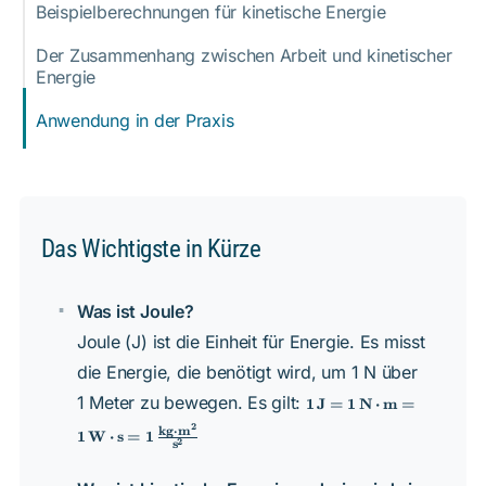
Beispielberechnungen für kinetische Energie
Der Zusammenhang zwischen Arbeit und kinetischer
Energie
Anwendung in der Praxis
Das Wichtigste in Kürze
Was ist Joule?
Joule (J) ist die Einheit für Energie. Es misst
die Energie, die benötigt wird, um 1 N über
1 \, \text{J} =
1 Meter zu bewegen. Es gilt:
J
N
m
1
=
1
⋅
=
1 \, \text{N}
2
kg
⋅
m
\cdot \text{m}
W
s
1
⋅
=
1
2
s
= 1 \,
\text{W} \cdot