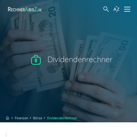
Rechner
A
bis
Z
.
de
Finanzen
Körper und Gesundheit
Dividendenrechner
Hobby und Freizeit
Arbeit
Suche
Steuern
Finanzen
Börse
Dividendenrechner
Sonstiges