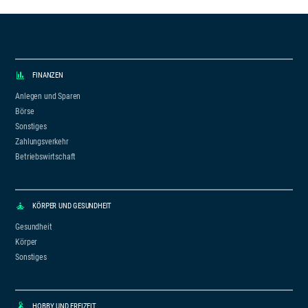
steigen und die Schulden teurer werden
können.
FINANZEN
Anlegen und Sparen
Börse
Sonstiges
Zahlungsverkehr
Betriebswirtschaft
KÖRPER UND GESUNDHEIT
Gesundheit
Körper
Sonstiges
HOBBY UND FREIZEIT