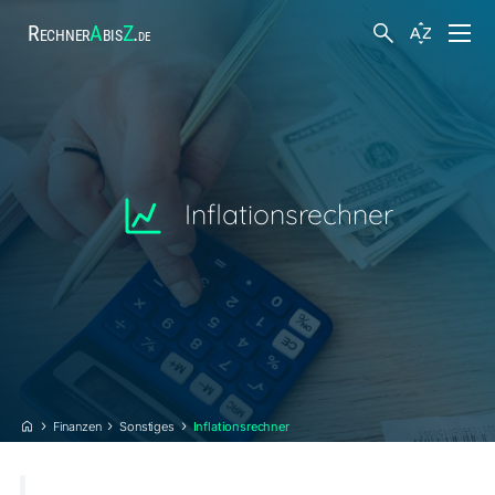
Rechner
A
bis
Z
.
de
Finanzen
Körper und Gesundheit
Inflationsrechner
Hobby und Freizeit
Arbeit
Suche
Steuern
Finanzen
Sonstiges
Inflationsrechner
Sonstiges