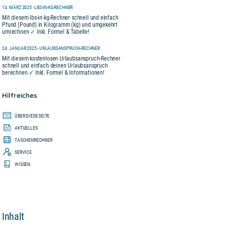
14. MÄRZ 2025 - LBS-IN-KG-RECHNER
Mit diesem lbs-in-kg-Rechner schnell und einfach
Pfund (Pound) in Kilogramm (kg) und umgekehrt
umrechnen ✓ Inkl. Formel & Tabelle!
24. JANUAR 2025 - URLAUBSANSPRUCH-RECHNER
Mit diesem kostenlosen Urlaubsanspruch-Rechner
schnell und einfach deinen Urlaubsanspruch
berechnen ✓ Inkl. Formel & Informationen!
Hilfreiches
ÜBER DIESE SEITE
AKTUELLES
TASCHENRECHNER
SERVICE
WISSEN
Inhalt