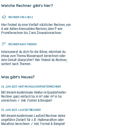
Welche Rechner gibt's hier?
RECHNER VON A BIS Z
Hier findest du eine Vielfalt nützlicher Rechner, von
A wie Aktien-Kennzahlen-Rechner, über P wie
Promillerechner bis Z wie Zinseszinsrechner.
RECHNER NACH THEMEN
Interessierst du dich für die Börse, möchtest du
etwas zum Thema Wassersport berechnen oder
dein Gehalt überprüfen? Hier findest du Rechner,
sortiert nach Themen.
Was gibt's Neues?
24. JUNI 2025 - HEKTAR-IN-QUADRATMETER-RECHNER
Mit diesem kostenlosen Hektar-in-Quadratmeter-
Rechner ganz einfach ha in m² oder m² in ha
umrechnen ✓ Inkl. Formel & Beispiel!
23. JUNI 2025 - LAUFZEIT-RECHNER
Mit diesem kostenlosen Laufzeit-Rechner deine
ungefähre Zielzeit für z. B. Halbmarathon oder
Marathon berechnen ✓ Inkl. Formel & Beispiel!