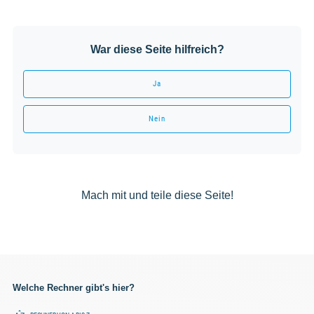
War diese Seite hilfreich?
Ja
Nein
Mach mit und teile diese Seite!
Welche Rechner gibt's hier?