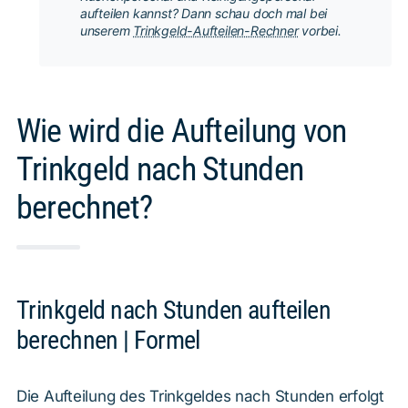
aufteilen kannst? Dann schau doch mal bei
unserem
Trinkgeld-Aufteilen-Rechner
vorbei.
Wie wird die Aufteilung von
Trinkgeld nach Stunden
berechnet?
Trinkgeld nach Stunden aufteilen
berechnen | Formel
Die Aufteilung des Trinkgeldes nach Stunden erfolgt