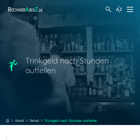
Rechner
A
bis
Z
.
de
Finanzen
Körper und Gesundheit
Trinkgeld nach Stunden
Suche
Hobby und Freizeit
aufteilen
Arbeit
Steuern
Arbeit
Gehalt
Trinkgeld nach Stunden aufteilen
Sonstiges