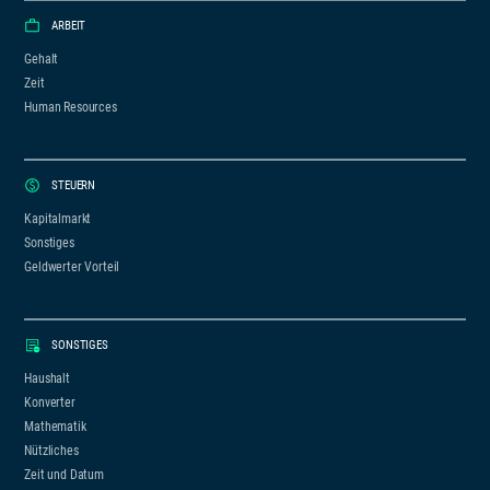
ARBEIT
Gehalt
Zeit
Human Resources
STEUERN
Kapitalmarkt
Sonstiges
Geldwerter Vorteil
SONSTIGES
Haushalt
Konverter
Mathematik
Nützliches
Zeit und Datum