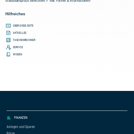
Urlaubsanspruch berechnen ✓ Inkl. Formel & Informationen!
Hilfreiches
ÜBER DIESE SEITE
AKTUELLES
TASCHENRECHNER
SERVICE
WISSEN
FINANZEN
Anlegen und Sparen
Börse