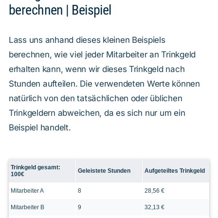
berechnen | Beispiel
Lass uns anhand dieses kleinen Beispiels
berechnen, wie viel jeder Mitarbeiter an Trinkgeld
erhalten kann, wenn wir dieses Trinkgeld nach
Stunden aufteilen. Die verwendeten Werte können
natürlich von den tatsächlichen oder üblichen
Trinkgeldern abweichen, da es sich nur um ein
Beispiel handelt.
Trinkgeld gesamt:
Geleistete Stunden
Aufgeteiltes Trinkgeld
100€
Mitarbeiter A
8
28,56 €
Mitarbeiter B
9
32,13 €