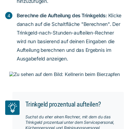
hinzuzufügen.
Berechne die Aufteilung des Trinkgelds:
Klicke
danach auf die Schaltfläche "Berechnen". Der
Trinkgeld-nach-Stunden-aufteilen-Rechner
wird nun basierend auf deinen Eingaben die
Aufteilung berechnen und das Ergebnis im
Ausgabefeld anzeigen.
Trinkgeld prozentual aufteilen?
Suchst du eher einen Rechner, mit dem du das
Trinkgeld prozentual unter dem Servicepersonal,
Küchenpersonal und Reinigungspersonal