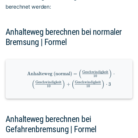
berechnet werden:
Anhalteweg berechnen bei normaler
Bremsung | Formel
(
)
\text{Anhalteweg (normal)} =
Geschwindigkeit
Anhalteweg (normal)
=
⋅
10
\left(\frac{\text{Geschwindigkeit}}
(
)
(
)
Geschwindigkeit
Geschwindigkeit
{10}\right) \cdot
+
⋅
3
10
10
\left(\frac{\text{Geschwindigkeit}}
{10}\right) +
\left(\frac{\text{Geschwindigkeit}}
{10}\right) \cdot 3
Anhalteweg berechnen bei
Gefahrenbremsung | Formel