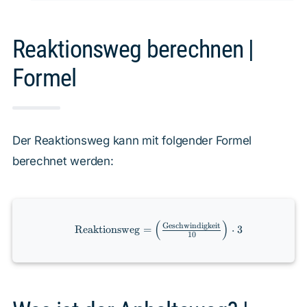
Reaktionsweg berechnen |
Formel
Der Reaktionsweg kann mit folgender Formel
berechnet werden:
(
)
\text{Reaktionsweg} =
Geschwindigkeit
Reaktionsweg
=
⋅
3
10
\left(\frac{\text{Geschwindigkeit}}
{10}\right) \cdot 3