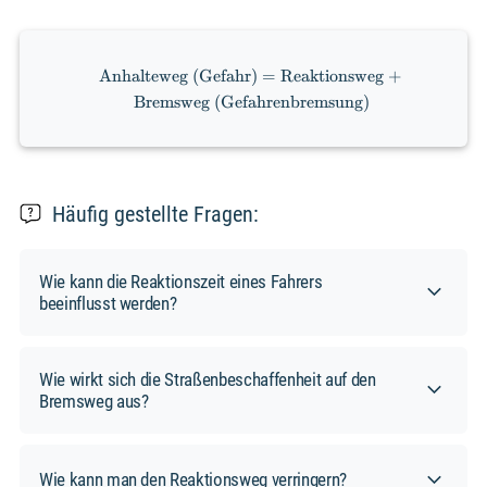
\text{Anhalteweg
Anhalteweg (Gefahr)
=
Reaktionsweg
+
(Gefahr)} =
Bremsweg (Gefahrenbremsung)
\text{Reaktionsweg}
+ \text{Bremsweg
(Gefahrenbremsung)}
Häufig gestellte Fragen:
Wie kann die Reaktionszeit eines Fahrers
beeinflusst werden?
Die Reaktionszeit eines Fahrers kann von
verschiedenen Faktoren beeinflusst werden.
Wie wirkt sich die Straßenbeschaffenheit auf den
Eine hohe Aufmerksamkeit auf die
Bremsweg aus?
Verkehrssituation und das Fahrverhalten ist
entscheidend. Ablenkungen, Müdigkeit und
Die Straßenbeschaffenheit hat einen
ein schlechter Gesundheitszustand können
signifikanten Einfluss auf den Bremsweg
die Reaktionszeit negativ beeinflussen.
Wie kann man den Reaktionsweg verringern?