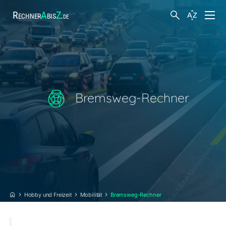
Rechner
A
bis
Z
.
de
Finanzen
Körper und Gesundheit
Bremsweg-Rechner
Hobby und Freizeit
Suche
Arbeit
Steuern
Hobby und Freizeit
Mobilität
Bremsweg-Rechner
Sonstiges