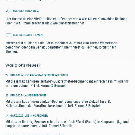
Training und Erfahrung als Fahrer spielen
ebenfalls eine Rolle, da erfahrene Fahrer oft
RECHNER VON A BIS Z
schneller und effektiver auf
Hier findest du eine Vielfalt nützlicher Rechner, von A wie Aktien-Kennzahlen-Rechner,
Verkehrssituationen reagieren können.
über P wie Promillerechner bis Z wie Zinseszinsrechner.
Insgesamt ist es wichtig,
verantwortungsbewusst zu fahren,
RECHNER NACH THEMEN
aufmerksam zu sein und sich bewusst zu
Interessierst du dich für die Börse, möchtest du etwas zum Thema Wassersport
sein, dass die Reaktionszeit eine
berechnen oder dein Gehalt überprüfen? Hier findest du Rechner, sortiert nach
entscheidende Rolle für die
Themen.
Verkehrssicherheit spielt.
Was gibt's Neues?
24. JUNI 2025 - HEKTAR-IN-QUADRATMETER-RECHNER
Mit diesem kostenlosen Hektar-in-Quadratmeter-Rechner ganz einfach ha in m² oder m²
in ha umrechnen ✓ Inkl. Formel & Beispiel!
23. JUNI 2025 - LAUFZEIT-RECHNER
Mit diesem kostenlosen Laufzeit-Rechner deine ungefähre Zielzeit für z. B.
Halbmarathon oder Marathon berechnen ✓ Inkl. Formel & Beispiel!
14. MÄRZ 2025 - LBS-IN-KG-RECHNER
Mit diesem lbs-in-kg-Rechner schnell und einfach Pfund (Pound) in Kilogramm (kg) und
umgekehrt umrechnen ✓ Inkl. Formel & Tabelle!