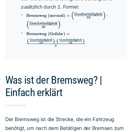
zusätzlich durch 2. Formel:
\text{Bremsweg (normal)} =
(
)
Geschwindigkeit
Bremsweg (normal)
=
⋅
10
\left(\frac{\text{Geschwindigkeit}}
(
)
{10}\right) \cdot
Geschwindigkeit
10
\left(\frac{\text{Geschwindigkeit}}
\text{Bremsweg (Gefahr)} =
{10}\right)
Bremsweg (Gefahr)
=
\frac{\left(\frac{\text{Geschwindigkeit}}
(
)
(
)
Geschwindigkeit
Geschwindigkeit
⋅
{10}\right) \cdot
10
10
2
\left(\frac{\text{Geschwindigkeit}}
{10}\right)}{2}
Was ist der Bremsweg? |
Einfach erklärt
Der Bremsweg ist die Strecke, die ein Fahrzeug
benötigt, um nach dem Betätigen der Bremsen zum