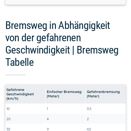
{10}\right) \cdot
\left(\frac{\text{Geschwindigkeit}}
{10}\right)}{2}
Bremsweg in Abhängigkeit
von der gefahrenen
Geschwindigkeit | Bremsweg
Tabelle
Gefahrene
Einfacher Bremsweg
Gefahrenbremsung
Geschwindigkeit
(Meter)
(Meter)
(km/h)
10
1
0,5
20
4
2
30
9
4,5