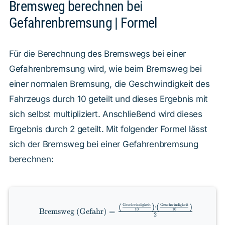
Bremsweg berechnen bei
Gefahrenbremsung | Formel
Für die Berechnung des Bremswegs bei einer
Gefahrenbremsung wird, wie beim Bremsweg bei
einer normalen Bremsung, die Geschwindigkeit des
Fahrzeugs durch 10 geteilt und dieses Ergebnis mit
sich selbst multipliziert. Anschließend wird dieses
Ergebnis durch 2 geteilt. Mit folgender Formel lässt
sich der Bremsweg bei einer Gefahrenbremsung
berechnen:
\text{Bremsweg (Gefahr)} =
(
)
(
)
Geschwindigkeit
Geschwindigkeit
⋅
Bremsweg (Gefahr)
=
10
10
\frac{\left(\frac{\text{Geschwindigkeit}}
2