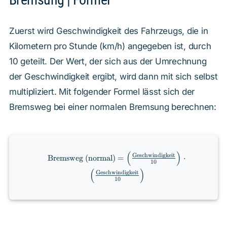
Zuerst wird Geschwindigkeit des Fahrzeugs, die in
Kilometern pro Stunde (km/h) angegeben ist, durch
10 geteilt. Der Wert, der sich aus der Umrechnung
der Geschwindigkeit ergibt, wird dann mit sich selbst
multipliziert. Mit folgender Formel lässt sich der
Bremsweg bei einer normalen Bremsung berechnen:
(
)
\text{Bremsweg (normal)} =
Geschwindigkeit
Bremsweg (normal)
=
⋅
10
\left(\frac{\text{Geschwindigkeit}}
(
)
Geschwindigkeit
{10}\right) \cdot
10
\left(\frac{\text{Geschwindigkeit}}
{10}\right)