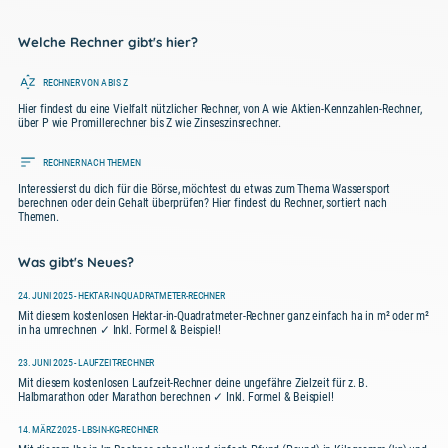
erhalten.
Gemüse, Obst und Nüsse.
Energiemangel und Erschöpfung
Welche Rechner gibt's hier?
Gesunde Fette:
Verwende gesunde
Vegetarische oder vegane Diät:
durch überschüssige Energie, die
Fette wie Olivenöl, Avocado und Nüsse
RECHNER VON A BIS Z
Ausschließlich pflanzliche Lebensmittel
nicht verbraucht wird
Hier findest du eine Vielfalt nützlicher Rechner, von A wie Aktien-Kennzahlen-Rechner,
in Maßen.
(vegetarisch) oder pflanzliche
über P wie Promillerechner bis Z wie Zinseszinsrechner.
Weniger Kalorien als benötigt:
Lebensmittel ohne tierische Produkte
Wasser:
Trink ausreichend Wasser, um
RECHNER NACH THEMEN
(vegan).
Gewichtsverlust und Verringerung
Interessierst du dich für die Börse, möchtest du etwas zum Thema Wassersport
deinen Körper hydratisiert zu halten.
berechnen oder dein Gehalt überprüfen? Hier findest du Rechner, sortiert nach
der Fettmasse
Themen.
DASH-Diät (Ernährungsansatz zur
Vermeide zugesetzten Zucker:
Bluthochdrucksenkung):
Fördert den
Was gibt's Neues?
Energiemangel und Mangel an
Reduziere den Konsum von zugesetztem
Verzehr von Obst, Gemüse,
essentiellen Nährstoffen
24. JUNI 2025 - HEKTAR-IN-QUADRATMETER-RECHNER
Zucker, der in zuckerhaltigen Getränken
Mit diesem kostenlosen Hektar-in-Quadratmeter-Rechner ganz einfach ha in m² oder m²
Vollkornprodukten und magerem Eiweiß,
in ha umrechnen ✓ Inkl. Formel & Beispiel!
und verarbeiteten Lebensmitteln
um den Blutdruck zu senken.
Abnahme der Muskelmasse und
enthalten ist.
23. JUNI 2025 - LAUFZEIT-RECHNER
Muskelkraft
Mit diesem kostenlosen Laufzeit-Rechner deine ungefähre Zielzeit für z. B.
Flexitarische Diät:
Hauptsächlich
Halbmarathon oder Marathon berechnen ✓ Inkl. Formel & Beispiel!
Reduziere gesättigte Fette und Salz:
pflanzliche Ernährung, gelegentlich
Verminderte Immunität und erhöhte
14. MÄRZ 2025 - LBS-IN-KG-RECHNER
Begrenze den Verzehr von