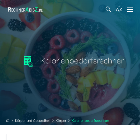
Rechner
A
bis
Z
.
de
Finanzen
Körper und Gesundheit
Kalorienbedarfsrechner
Hobby und Freizeit
Suche
Arbeit
Steuern
Körper und Gesundheit
Körper
Kalorienbedarfsrechner
Sonstiges