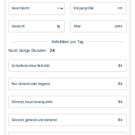
Geschlecht
Körpergröße
cm
Gewicht
Alter
kg
Jahre
Aktivitäten pro Tag
Noch übrige Stunden:
24
Schlafend ohne Aktivität
Std
Nur sitzend oder liegend
Std
Sitzend, kaum/wenig aktiv
Std
Sitzend, gehend und stehend
Std