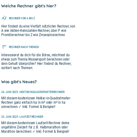
Welche Rechner gibt's hier?
RECHNER VON A BIS Z
Hier findest du eine Vielfalt nützlicher Rechner, von
A wie Aktien-Kennzahlen-Rechner, über P wie
Promillerechner bis Z wie Zinseszinsrechner.
RECHNER NACH THEMEN
Interessierst du dich für die Börse, möchtest du
etwas zum Thema Wassersport berechnen oder
dein Gehalt überprüfen? Hier findest du Rechner,
sortiert nach Themen.
Was gibt's Neues?
24. JUNI 2025 - HEKTAR-IN-QUADRATMETER-RECHNER
Mit diesem kostenlosen Hektar-in-Quadratmeter-
Rechner ganz einfach ha in m² oder m² in ha
umrechnen ✓ Inkl. Formel & Beispiel!
23. JUNI 2025 - LAUFZEIT-RECHNER
Mit diesem kostenlosen Laufzeit-Rechner deine
ungefähre Zielzeit für z. B. Halbmarathon oder
Marathon berechnen ✓ Inkl. Formel & Beispiel!