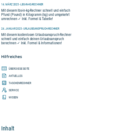
14. MÄRZ 2025 - LBS-IN-KG-RECHNER
Mit diesem lbs-in-kg-Rechner schnell und einfach
Pfund (Pound) in Kilogramm (kg) und umgekehrt
umrechnen ✓ Inkl. Formel & Tabelle!
24. JANUAR 2025 - URLAUBSANSPRUCH-RECHNER
Mit diesem kostenlosen Urlaubsanspruch-Rechner
schnell und einfach deinen Urlaubsanspruch
berechnen ✓ Inkl. Formel & Informationen!
Hilfreiches
ÜBER DIESE SEITE
AKTUELLES
TASCHENRECHNER
SERVICE
WISSEN
Inhalt