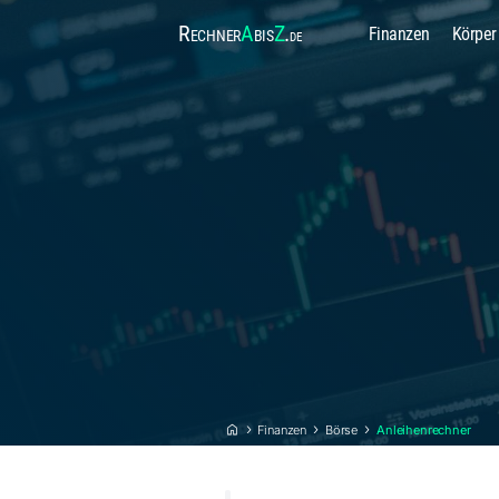
Rechner
A
bis
Z
.
Finanzen
Körper
de
Finanzen
Börse
Anleihenrechner