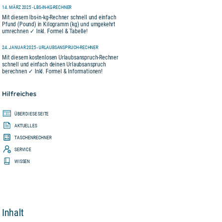
14. MÄRZ 2025 - LBS-IN-KG-RECHNER
Mit diesem lbs-in-kg-Rechner schnell und einfach
Pfund (Pound) in Kilogramm (kg) und umgekehrt
umrechnen ✓ Inkl. Formel & Tabelle!
24. JANUAR 2025 - URLAUBSANSPRUCH-RECHNER
Mit diesem kostenlosen Urlaubsanspruch-Rechner
schnell und einfach deinen Urlaubsanspruch
berechnen ✓ Inkl. Formel & Informationen!
Hilfreiches
ÜBER DIESE SEITE
AKTUELLES
TASCHENRECHNER
SERVICE
WISSEN
Inhalt