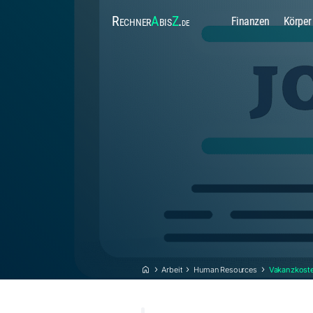
Rechner
A
bis
Z
.
Finanzen
Körper
de
Arbeit
Human Resources
Vakanzkost