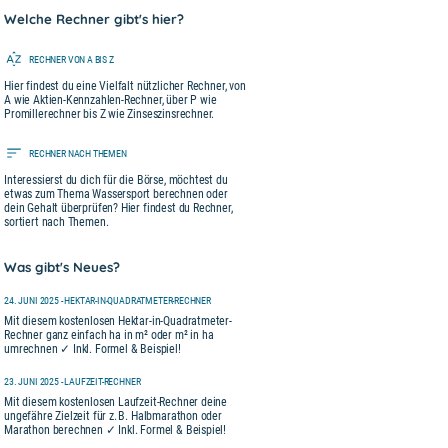
Welche Rechner gibt's hier?
RECHNER VON A BIS Z
Hier findest du eine Vielfalt nützlicher Rechner, von
A wie Aktien-Kennzahlen-Rechner, über P wie
Promillerechner bis Z wie Zinseszinsrechner.
RECHNER NACH THEMEN
Interessierst du dich für die Börse, möchtest du
etwas zum Thema Wassersport berechnen oder
dein Gehalt überprüfen? Hier findest du Rechner,
sortiert nach Themen.
Was gibt's Neues?
24. JUNI 2025 - HEKTAR-IN-QUADRATMETER-RECHNER
Mit diesem kostenlosen Hektar-in-Quadratmeter-
Rechner ganz einfach ha in m² oder m² in ha
umrechnen ✓ Inkl. Formel & Beispiel!
23. JUNI 2025 - LAUFZEIT-RECHNER
Mit diesem kostenlosen Laufzeit-Rechner deine
ungefähre Zielzeit für z. B. Halbmarathon oder
Marathon berechnen ✓ Inkl. Formel & Beispiel!