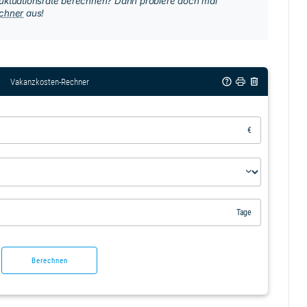
luktuationsrate berechnen? Dann probiere doch mal
echner
aus!
Vakanzkosten-Rechner
€
Tage
Berechnen