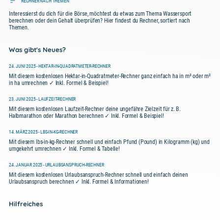
RECHNER NACH THEMEN
Interessierst du dich für die Börse, möchtest du etwas zum Thema Wassersport
berechnen oder dein Gehalt überprüfen? Hier findest du Rechner, sortiert nach
Themen.
Was gibt's Neues?
24. JUNI 2025 - HEKTAR-IN-QUADRATMETER-RECHNER
Mit diesem kostenlosen Hektar-in-Quadratmeter-Rechner ganz einfach ha in m² oder m²
in ha umrechnen ✓ Inkl. Formel & Beispiel!
23. JUNI 2025 - LAUFZEIT-RECHNER
Mit diesem kostenlosen Laufzeit-Rechner deine ungefähre Zielzeit für z. B.
Halbmarathon oder Marathon berechnen ✓ Inkl. Formel & Beispiel!
14. MÄRZ 2025 - LBS-IN-KG-RECHNER
Mit diesem lbs-in-kg-Rechner schnell und einfach Pfund (Pound) in Kilogramm (kg) und
umgekehrt umrechnen ✓ Inkl. Formel & Tabelle!
24. JANUAR 2025 - URLAUBSANSPRUCH-RECHNER
Mit diesem kostenlosen Urlaubsanspruch-Rechner schnell und einfach deinen
Urlaubsanspruch berechnen ✓ Inkl. Formel & Informationen!
Hilfreiches