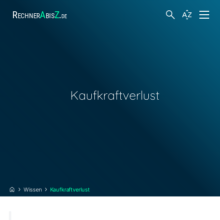
Rechner
A
bis
Z
.
de
Finanzen
Suche
Körper und Gesundheit
Kaufkraftverlust
Hobby und Freizeit
Arbeit
Steuern
Wissen
Kaufkraftverlust
Sonstiges