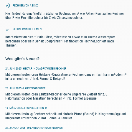
RECHNER VON A BIS Z
Hier findest du eine Vielfalt nützlicher Rechner, von A wie Aktien-Kennzahlen-Rechner,
über P wie Promillerechner bis Z wie Zinseszinsrechner.
RECHNER NACH THEMEN
Interessierst du dich für die Börse, möchtest du etwas zum Thema Wassersport
berechnen oder dein Gehalt überprüfen? Hier findest du Rechner, sortiert nach
Themen.
Was gibt's Neues?
24. JUNI 2025 - HEKTAR-IN-QUADRATMETER-RECHNER
Mit diesem kostenlosen Hektar-in-Quadratmeter-Rechner ganz einfach ha in m² oder m²
in ha umrechnen ✓ Inkl. Formel & Beispiel!
23. JUNI 2025 - LAUFZEIT-RECHNER
Mit diesem kostenlosen Laufzeit-Rechner deine ungefähre Zielzeit für z. B.
Halbmarathon oder Marathon berechnen ✓ Inkl. Formel & Beispiel!
14. MÄRZ 2025 - LBS-IN-KG-RECHNER
Mit diesem lbs-in-kg-Rechner schnell und einfach Pfund (Pound) in Kilogramm (kg) und
umgekehrt umrechnen ✓ Inkl. Formel & Tabelle!
24. JANUAR 2025 - URLAUBSANSPRUCH-RECHNER