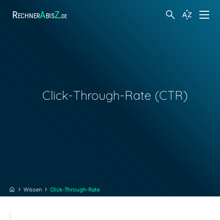
Rechner
A
bis
Z
.
de
Finanzen
Suche
Körper und Gesundheit
Click-Through-Rate (CTR)
Hobby und Freizeit
Arbeit
Steuern
Wissen
Click-Through-Rate
Sonstiges