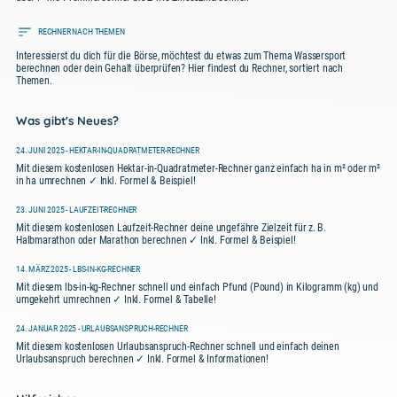
RECHNER NACH THEMEN
Interessierst du dich für die Börse, möchtest du etwas zum Thema Wassersport
berechnen oder dein Gehalt überprüfen? Hier findest du Rechner, sortiert nach
Themen.
Was gibt's Neues?
24. JUNI 2025 - HEKTAR-IN-QUADRATMETER-RECHNER
Mit diesem kostenlosen Hektar-in-Quadratmeter-Rechner ganz einfach ha in m² oder m²
in ha umrechnen ✓ Inkl. Formel & Beispiel!
23. JUNI 2025 - LAUFZEIT-RECHNER
Mit diesem kostenlosen Laufzeit-Rechner deine ungefähre Zielzeit für z. B.
Halbmarathon oder Marathon berechnen ✓ Inkl. Formel & Beispiel!
14. MÄRZ 2025 - LBS-IN-KG-RECHNER
Mit diesem lbs-in-kg-Rechner schnell und einfach Pfund (Pound) in Kilogramm (kg) und
umgekehrt umrechnen ✓ Inkl. Formel & Tabelle!
24. JANUAR 2025 - URLAUBSANSPRUCH-RECHNER
Mit diesem kostenlosen Urlaubsanspruch-Rechner schnell und einfach deinen
Urlaubsanspruch berechnen ✓ Inkl. Formel & Informationen!