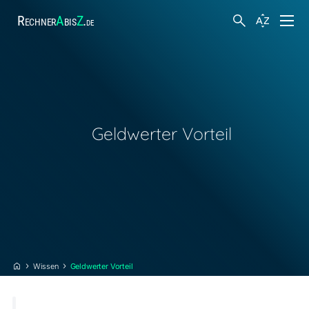
Rechner
A
bis
Z
.
de
Finanzen
Suche
Körper und Gesundheit
Geldwerter Vorteil
Hobby und Freizeit
Arbeit
Steuern
Wissen
Geldwerter Vorteil
Sonstiges