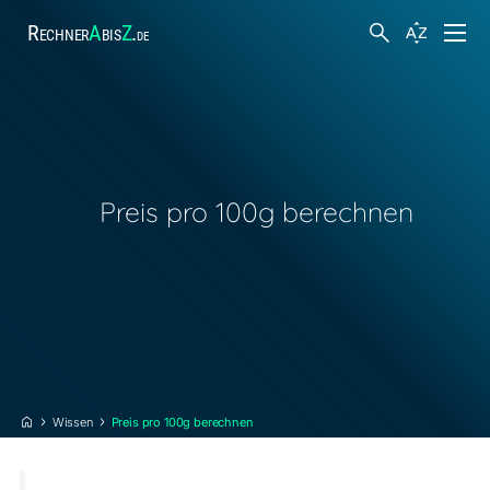
Rechner
A
bis
Z
.
de
Finanzen
Suche
Körper und Gesundheit
Preis pro 100g berechnen
Hobby und Freizeit
Arbeit
Steuern
Wissen
Preis pro 100g berechnen
Sonstiges