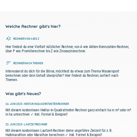
Welche Rechner gibt's hier?
RECHNER VON A BIS Z
Hier findest du eine Vielfalt nützlicher Rechner, von A wie Aktien-Kennzahlen-Rechner,
über P wie Promillerechner bis Z wie Zinseszinsrechner.
RECHNER NACH THEMEN
Interessierst du dich für die Börse, möchtest du etwas zum Thema Wassersport
berechnen oder dein Gehalt überprüfen? Hier findest du Rechner, sortiert nach
Themen.
Was gibt's Neues?
24. JUNI 2025 - HEKTAR-IN-QUADRATMETER-RECHNER
Mit diesem kostenlosen Hektar-in-Quadratmeter-Rechner ganz einfach ha in m² oder m²
in ha umrechnen ✓ Inkl. Formel & Beispiel!
23. JUNI 2025 - LAUFZEIT-RECHNER
Mit diesem kostenlosen Laufzeit-Rechner deine ungefähre Zielzeit für z. B.
Halbmarathon oder Marathon berechnen ✓ Inkl. Formel & Beispiel!