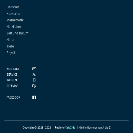
Haushalt
Konverter
Mathematik
Nützliches
Zeit und Datum
Natur
Tiere
Physik
KONTAKT
SERVICE
WISSEN
SITEMAP
FACEBOOK
|
|
Copyright © 2023 - 2026
Rechner
A
bis
Z
.de
Online-Rechner von A bis Z