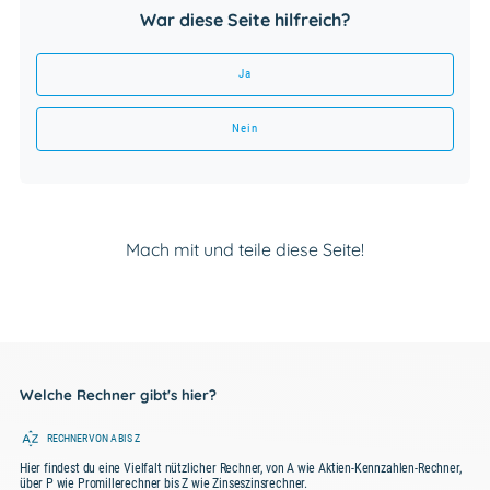
War diese Seite hilfreich?
Ja
Nein
Mach mit und teile diese Seite!
Welche Rechner gibt's hier?
RECHNER VON A BIS Z
Hier findest du eine Vielfalt nützlicher Rechner, von A wie Aktien-Kennzahlen-Rechner,
über P wie Promillerechner bis Z wie Zinseszinsrechner.