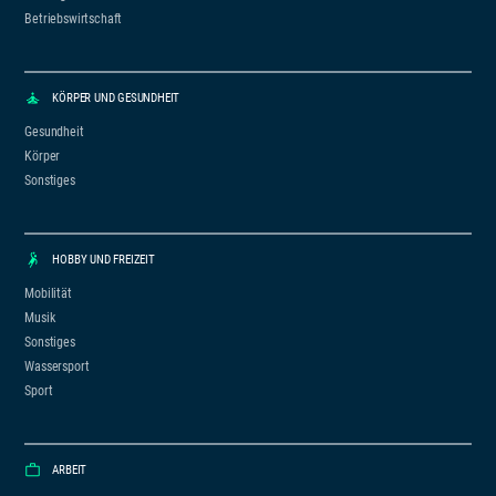
Betriebswirtschaft
KÖRPER UND GESUNDHEIT
Gesundheit
Körper
Sonstiges
HOBBY UND FREIZEIT
Mobilität
Musik
Sonstiges
Wassersport
Sport
ARBEIT