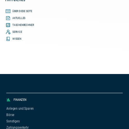
ÜBER DIESE SEITE
AKTUELLES
TASCHENRECHNER
SERVICE
WISSEN
FINANZEN
Anlegen und Sparen
Börse
Sonstiges
Zahlungsverkehr