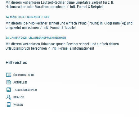
Mit diesem kostenlosen Laufzeit-Rechner deine ungefähre Zielzeit für z. B.
Halbmarathon oder Marathon berechnen ✓ Inkl. Formel & Beispiel!
14. MÄRZ 2025 - LBS-IN-KG-RECHNER
Mit diesem lbs-in-kg-Rechner schnell und einfach Pfund (Pound) in Kilogramm (kg) und
umgekehrt umrechnen ✓ Inkl. Formel & Tabelle!
24. JANUAR 2025 - URLAUBSANSPRUCH-RECHNER
Mit diesem kostenlosen Urlaubsanspruch-Rechner schnell und einfach deinen
Urlaubsanspruch berechnen ✓ Inkl. Formel & Informationen!
Hilfreiches
ÜBER DIESE SEITE
AKTUELLES
TASCHENRECHNER
SERVICE
WISSEN