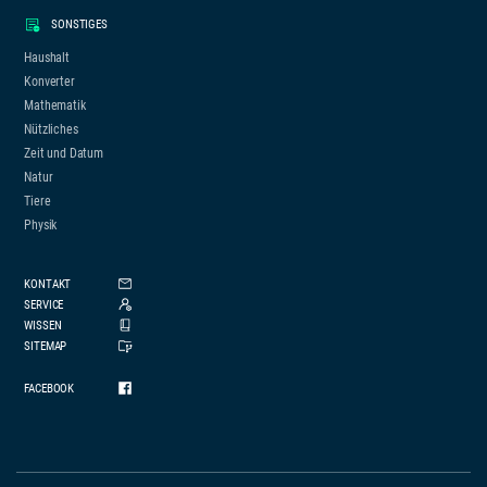
SONSTIGES
Haushalt
Konverter
Mathematik
Nützliches
Zeit und Datum
Natur
Tiere
Physik
KONTAKT
SERVICE
WISSEN
SITEMAP
FACEBOOK