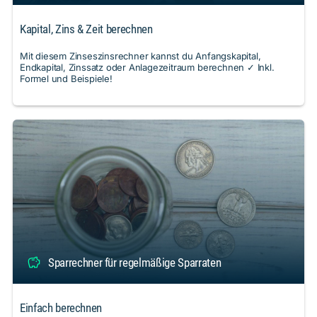
Kapital, Zins & Zeit berechnen
Mit diesem Zinseszinsrechner kannst du Anfangskapital,
Endkapital, Zinssatz oder Anlagezeitraum berechnen ✓ Inkl.
Formel und Beispiele!
Sparrechner für regelmäßige Sparraten
Einfach berechnen