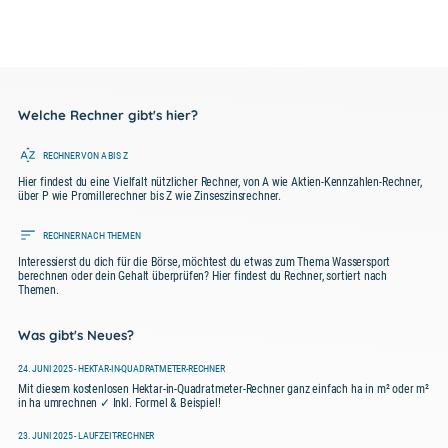
Welche Rechner gibt's hier?
RECHNER VON A BIS Z
Hier findest du eine Vielfalt nützlicher Rechner, von A wie Aktien-Kennzahlen-Rechner,
über P wie Promillerechner bis Z wie Zinseszinsrechner.
RECHNER NACH THEMEN
Interessierst du dich für die Börse, möchtest du etwas zum Thema Wassersport
berechnen oder dein Gehalt überprüfen? Hier findest du Rechner, sortiert nach
Themen.
Was gibt's Neues?
24. JUNI 2025 - HEKTAR-IN-QUADRATMETER-RECHNER
Mit diesem kostenlosen Hektar-in-Quadratmeter-Rechner ganz einfach ha in m² oder m²
in ha umrechnen ✓ Inkl. Formel & Beispiel!
23. JUNI 2025 - LAUFZEIT-RECHNER