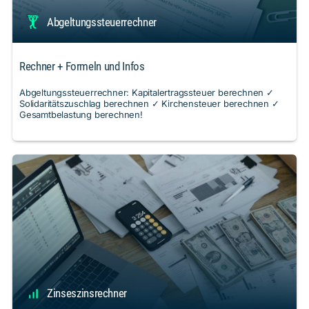
Abgeltungssteuerrechner
Rechner + Formeln und Infos
Abgeltungssteuerrechner: Kapitalertragssteuer berechnen ✓
Solidaritätszuschlag berechnen ✓ Kirchensteuer berechnen ✓
Gesamtbelastung berechnen!
Zinseszinsrechner