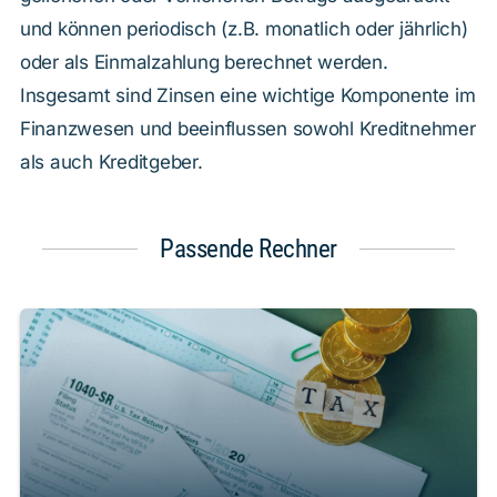
und können periodisch (z.B. monatlich oder jährlich)
oder als Einmalzahlung berechnet werden.
Insgesamt sind Zinsen eine wichtige Komponente im
Finanzwesen und beeinflussen sowohl Kreditnehmer
als auch Kreditgeber.
Passende Rechner