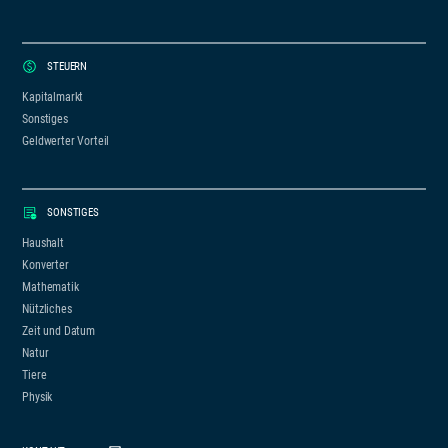
STEUERN
Kapitalmarkt
Sonstiges
Geldwerter Vorteil
SONSTIGES
Haushalt
Konverter
Mathematik
Nützliches
Zeit und Datum
Natur
Tiere
Physik