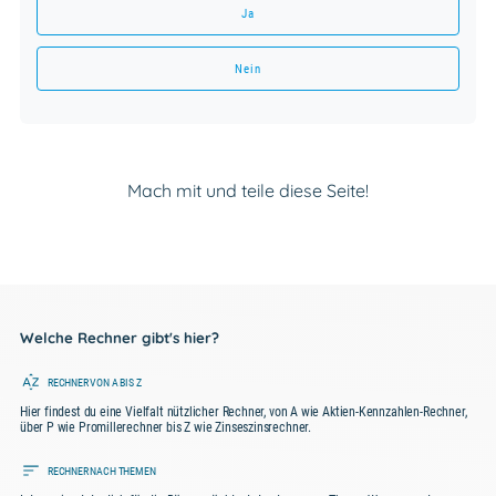
Ja
Nein
Mach mit und teile diese Seite!
Welche Rechner gibt's hier?
RECHNER VON A BIS Z
Hier findest du eine Vielfalt nützlicher Rechner, von A wie Aktien-Kennzahlen-Rechner,
über P wie Promillerechner bis Z wie Zinseszinsrechner.
RECHNER NACH THEMEN