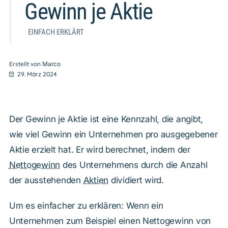
Gewinn je Aktie
EINFACH ERKLÄRT
Erstellt von
Marco
29. März 2024
Der Gewinn je Aktie ist eine Kennzahl, die angibt,
wie viel Gewinn ein Unternehmen pro ausgegebener
Aktie erzielt hat. Er wird berechnet, indem der
Nettogewinn
des Unternehmens durch die Anzahl
der ausstehenden
Aktien
dividiert wird.
Um es einfacher zu erklären: Wenn ein
Unternehmen zum Beispiel einen Nettogewinn von