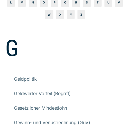
L
M
N
O
P
Q
R
S
T
U
V
W
X
Y
Z
G
Geldpolitik
Geldwerter Vorteil (Begriff)
Gesetzlicher Mindestlohn
Gewinn- und Verlustrechnung (GuV)