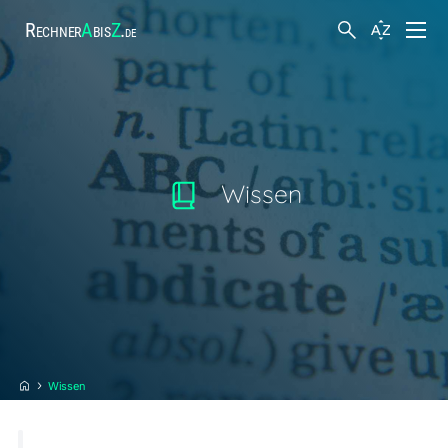
Rechner
A
bis
Z
.
de
Finanzen
Suche
Körper und Gesundheit
Wissen
Hobby und Freizeit
Arbeit
Steuern
Wissen
Sonstiges