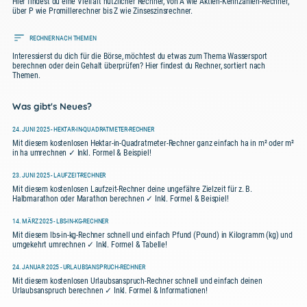
Hier findest du eine Vielfalt nützlicher Rechner, von A wie Aktien-Kennzahlen-Rechner,
über P wie Promillerechner bis Z wie Zinseszinsrechner.
RECHNER NACH THEMEN
Interessierst du dich für die Börse, möchtest du etwas zum Thema Wassersport
berechnen oder dein Gehalt überprüfen? Hier findest du Rechner, sortiert nach
Themen.
Was gibt's Neues?
24. JUNI 2025 - HEKTAR-IN-QUADRATMETER-RECHNER
Mit diesem kostenlosen Hektar-in-Quadratmeter-Rechner ganz einfach ha in m² oder m²
in ha umrechnen ✓ Inkl. Formel & Beispiel!
23. JUNI 2025 - LAUFZEIT-RECHNER
Mit diesem kostenlosen Laufzeit-Rechner deine ungefähre Zielzeit für z. B.
Halbmarathon oder Marathon berechnen ✓ Inkl. Formel & Beispiel!
14. MÄRZ 2025 - LBS-IN-KG-RECHNER
Mit diesem lbs-in-kg-Rechner schnell und einfach Pfund (Pound) in Kilogramm (kg) und
umgekehrt umrechnen ✓ Inkl. Formel & Tabelle!
24. JANUAR 2025 - URLAUBSANSPRUCH-RECHNER
Mit diesem kostenlosen Urlaubsanspruch-Rechner schnell und einfach deinen
Urlaubsanspruch berechnen ✓ Inkl. Formel & Informationen!