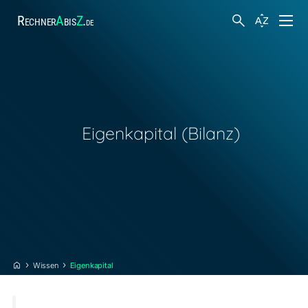
Rechner
A
bis
Z
.
de
Finanzen
Suche
Körper und Gesundheit
Eigenkapital (Bilanz)
Hobby und Freizeit
Arbeit
Steuern
Wissen
Eigenkapital
Sonstiges