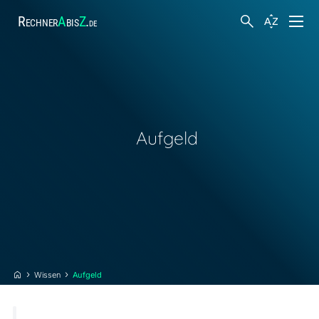
Rechner
A
bis
Z
.
de
Finanzen
Suche
Körper und Gesundheit
Aufgeld
Hobby und Freizeit
Arbeit
Steuern
Wissen
Aufgeld
Sonstiges