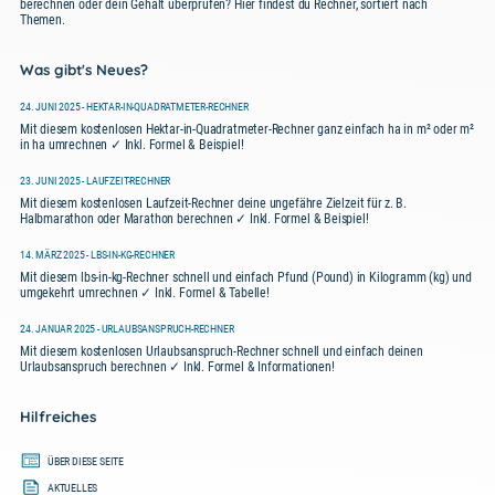
berechnen oder dein Gehalt überprüfen? Hier findest du Rechner, sortiert nach
Themen.
Was gibt's Neues?
24. JUNI 2025 - HEKTAR-IN-QUADRATMETER-RECHNER
Mit diesem kostenlosen Hektar-in-Quadratmeter-Rechner ganz einfach ha in m² oder m²
in ha umrechnen ✓ Inkl. Formel & Beispiel!
23. JUNI 2025 - LAUFZEIT-RECHNER
Mit diesem kostenlosen Laufzeit-Rechner deine ungefähre Zielzeit für z. B.
Halbmarathon oder Marathon berechnen ✓ Inkl. Formel & Beispiel!
14. MÄRZ 2025 - LBS-IN-KG-RECHNER
Mit diesem lbs-in-kg-Rechner schnell und einfach Pfund (Pound) in Kilogramm (kg) und
umgekehrt umrechnen ✓ Inkl. Formel & Tabelle!
24. JANUAR 2025 - URLAUBSANSPRUCH-RECHNER
Mit diesem kostenlosen Urlaubsanspruch-Rechner schnell und einfach deinen
Urlaubsanspruch berechnen ✓ Inkl. Formel & Informationen!
Hilfreiches
ÜBER DIESE SEITE
AKTUELLES